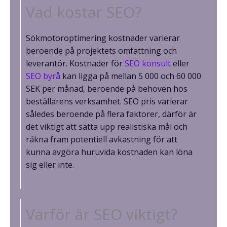
Vad kostar SEO?
Sökmotoroptimering kostnader varierar
beroende på projektets omfattning och
leverantör. Kostnader för
SEO konsult
eller
SEO byrå
kan ligga på mellan 5 000 och 60 000
SEK per månad, beroende på behoven hos
beställarens verksamhet. SEO pris varierar
således beroende på flera faktorer, därför är
det viktigt att sätta upp realistiska mål och
räkna fram potentiell avkastning för att
kunna avgöra huruvida kostnaden kan löna
sig eller inte.
Varför är SEO viktigt?