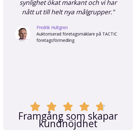
Vi har inte bara sett en ökning i
trafik och försäljning, utan också en
betydande förbättring i hur vårt
varumärke uppfattas."
Roger Svensson
Grundare av FemineaLab
Framgång som skapar
kundnöjdhet