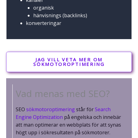
organisk
hänvisnings (backlinks)
konverteringar
JAG VILL VETA MER OM
SÖKMOTOROPTIMERING
Vad menas med SEO?
SEO
sökmotoroptimering
står för
Search
Engine Optimization
på engelska och innebär
att man optimerar en webbplats för att synas
högt upp i sökresultaten på sökmotorer.