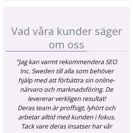
Vad våra kunder säger
om oss
"SEO Inc. Sweden har hjälpt oss
med en sammanhängande digital
strategi som förbättrade vår digitala
närvaro. Deras expertis inom SEO,
annonsering, PR och CRO har hjälpt
oss att nå våra mål och överträffa
våra förväntningar.