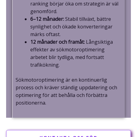
ranking börjar öka om strategin är väl
genomförd.
6–12 månader:
Stabil tillväxt, bättre
synlighet och ökade konverteringar
märks oftast.
12 månader och framåt:
Långsiktiga
effekter av sökmotoroptimering
arbetet blir tydliga, med fortsatt
trafikökning.
Sökmotoroptimering är en kontinuerlig
process och kräver ständig uppdatering och
optimering för att behålla och förbättra
positionerna.