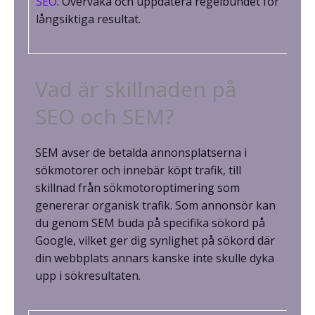
SEO
. Övervaka och uppdatera regelbundet för
långsiktiga resultat.
Vad är skillnaden på
SEO och SEM?
SEM avser de betalda annonsplatserna i
sökmotorer och innebär köpt trafik, till
skillnad från sökmotoroptimering som
genererar organisk trafik. Som annonsör kan
du genom SEM buda på specifika sökord på
Google, vilket ger dig synlighet på sökord där
din webbplats annars kanske inte skulle dyka
upp i sökresultaten.