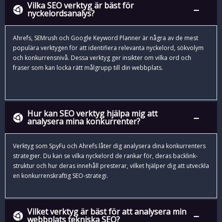
Vilka SEO verktyg är bäst för
nyckelordsanalys?
Ahrefs, SEMrush och Google Keyword Planner är några av de mest
populära verktygen för att identifiera relevanta nyckelord, sökvolym
och konkurrensnivå. Dessa verktyg ger insikter om vilka ord och
fraser som kan locka rätt målgrupp till din webbplats.
Vi hjälper
kiropraktor stockholm
att uppnå sitt fulla potential online.
Hur kan SEO verktyg hjälpa mig att
analysera mina konkurrenter?
Verktyg som SpyFu och Ahrefs låter dig analysera dina konkurrenters
strategier. Du kan se vilka nyckelord de rankar för, deras backlink-
struktur och hur deras innehåll presterar, vilket hjälper dig att utveckla
en konkurrenskraftig SEO-strategi.
Vilket verktyg är bäst för att analysera min
webbplats tekniska SEO?