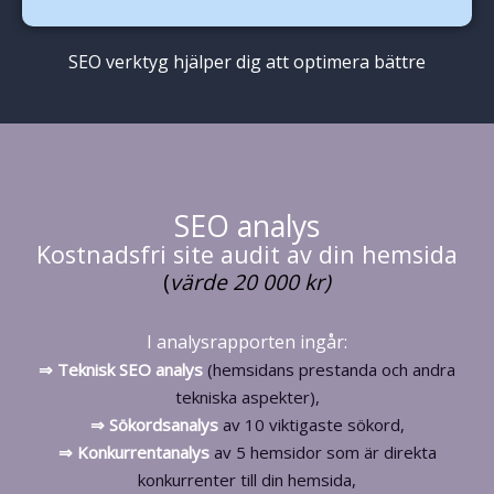
SEO verktyg hjälper dig att optimera bättre
SEO analys
Kostnadsfri site audit av din hemsida
(
värde 20 000 kr)
I analysrapporten ingår:
⇒ Teknisk
SEO
analys
(hemsidans prestanda och andra
tekniska aspekter),
⇒ Sökordsanalys
av 10 viktigaste sökord,
⇒ Konkurrentanalys
av 5 hemsidor som är direkta
konkurrenter till din hemsida,