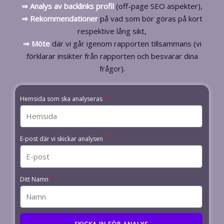
⇒ Analys av
backlinks profil
(off-page SEO aspekter),
⇒ Rekommendationer
på vad som bör göras på kort
respektive lång sikt,
⇒ Möte
där vi går igenom rapporten tillsammans (vi
förklarar insikter från rapporten och besvarar dina
frågor).
Hemsida som ska analyseras
E-post där vi skickar analysen
Ditt Namn